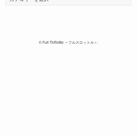
テ
ゴ
リ
ー
©
Full ThЯottle ＜フルスロットル＞.