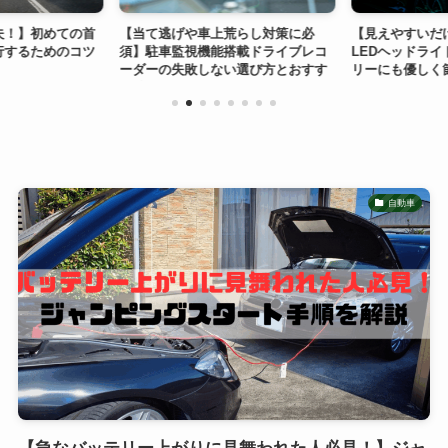
夫！】初めての首
【当て逃げや車上荒らし対策に必
【見えやすいだ
行するためのコツ
須】駐車監視機能搭載ドライブレコ
LEDヘッドライ
ーダーの失敗しない選び方とおすす
リーにも優しく
め5選！
得！！
自動車